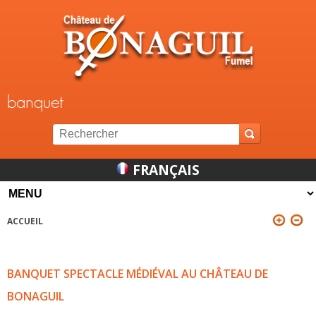
Jump to navigation
banquet
FRANÇAIS
ACCUEIL
VOUS ÊTES ICI
BANQUET SPECTACLE MÉDIÉVAL AU CHÂTEAU DE
BONAGUIL