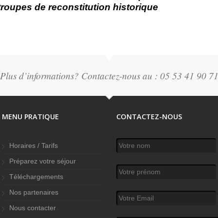
troupes de reconstitution historique
Plus d’informations? Contactez-nous au : 05 53 41 90 7
MENU PRATIQUE
CONTACTEZ-NOUS
Votre nom
*
Horaires / Tarifs
Préparez votre séjour
Votre prénom
Téléchargements
Nos partenaires
Votre Email
*
Nous contacter