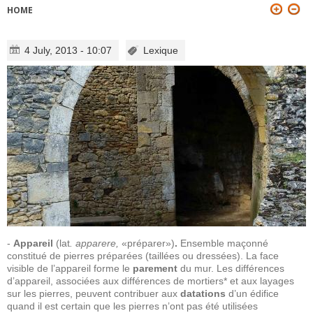
HOME
YOU ARE HERE
4 July, 2013 - 10:07
Lexique
-
Appareil
(lat
. apparere,
«préparer»)
.
Ensemble maçonné
constitué de pierres préparées (taillées ou dressées). La face
visible de l’appareil forme le
parement
du mur. Les différences
d’appareil, associées aux différences de mortiers* et aux layages
sur les pierres, peuvent contribuer aux
datations
d’un édifice
quand il est certain que les pierres n’ont pas été utilisées