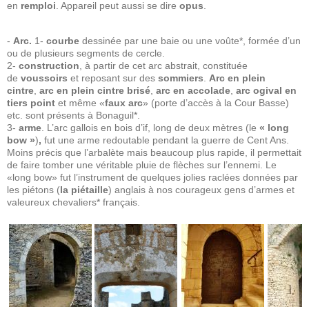
en
remploi
. Appareil peut aussi se dire
opus
.
-
Arc.
1-
courbe
dessinée par une baie ou une voûte*, formée d’un
ou de plusieurs segments de cercle.
2-
construction
, à partir de cet arc abstrait, constituée
de
voussoirs
et reposant sur des
sommiers
.
Arc en plein
cintre
,
arc en plein cintre brisé
,
arc en accolade
,
arc ogival en
tiers point
et même «
faux arc
» (porte d’accès à la Cour Basse)
etc. sont présents à Bonaguil*.
3-
arme
. L’arc gallois en bois d’if, long de deux mètres (le
« long
bow »
)
,
fut une arme redoutable pendant la guerre de Cent Ans.
Moins précis que l’arbalète mais beaucoup plus rapide, il permettait
de faire tomber une véritable pluie de flèches sur l’ennemi. Le
«long bow» fut l’instrument de quelques jolies raclées données par
les piétons (
la piétaille
) anglais à nos courageux gens d’armes et
valeureux chevaliers* français.