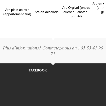
Arc en ci
Arc Orgival (entrée
(entré
Arc plein ceintre
Arc en accolade
ouest du château
gro
(appartement sud)
primitif)
Plus d’informations? Contactez-nous au : 05 53 41 90
71
FACEBOOK